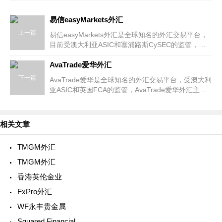
易信easyMarkets外汇
上一篇
易信easyMarkets外汇是全球知名的外汇交易平台，
目前受澳大利亚ASIC和塞浦路斯CySEC的监管，易
信外汇主要提供外汇货币对、贵金属、能源、股指等
交易服务。
AvaTrade爱华外汇
下一篇
AvaTrade爱华是全球知名的外汇交易平台，受澳大利
亚ASIC和英国FCA的监管，AvaTrade爱华外汇主要
提供外汇、股指、贵金属，能源，农产品等产品交易
服务。
相关文章
TMGM外汇
TMGM外汇
香港英伦金业
FxPro外汇
WF永丰贵金属
Squared Financial