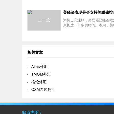
上一篇
为抗击高通胀，美联储已经连续
息长达一年多的时间。本周，美
召开11月货币政策会议。从目前
看，市场普遍预计，美联储将按
动。与此同时，美联储本轮紧缩
策
相关文章
Aims外汇
TMGM外汇
格伦外汇
CXM希盟外汇
站点声明：