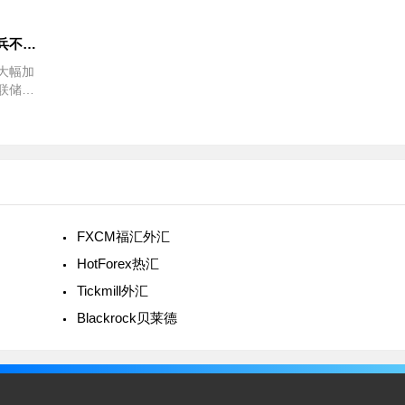
美经济表现是否支持美联储按兵不动？
大幅加
联储将
的情况
兵不
货币政
FXCM福汇外汇
HotForex热汇
Tickmill外汇
Blackrock贝莱德