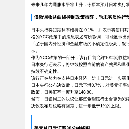
未来几年内通胀水平将上升，令原本预计日本央行将
仅微调收益曲线控制政策措辞，尚未实质性行
日本央行将短期利率维持在-0.1%，并表示将使用
格的YCC政策中的消息表述有所微调，可能显示出
「鉴于国内外经济和金融市场的不确定性极高，银
示。
作为YCC政策的一部分，该行目前允许10年期收益
日本央行还表示，将继续按照当前的资产购买和量
持续不确定性。
该行正在努力在支持日本经济、防止日元进一步弱
日本央行公布决议后，日元下滑0.7%，对美元汇率短
政策，日美汇率一度升至148.80。
然而，日银周二的决议让那些希望该行出台更为紧缩
决议发布后也略有回落，进一步低于1%的上限。
美元兑日元汇率30分钟线图