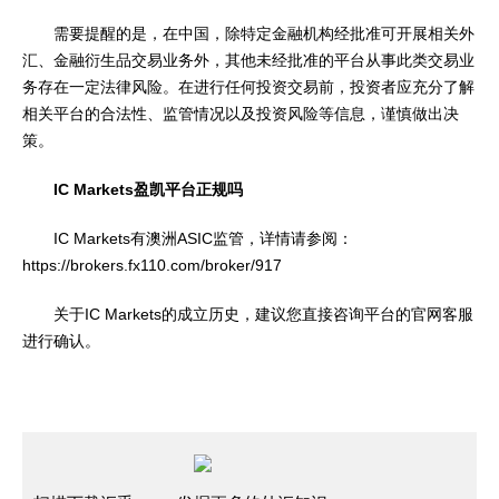
需要提醒的是，在中国，除特定金融机构经批准可开展相关外
汇、金融衍生品交易业务外，其他未经批准的平台从事此类交易业
务存在一定法律风险。在进行任何投资交易前，投资者应充分了解
相关平台的合法性、监管情况以及投资风险等信息，谨慎做出决
策。
IC Markets盈凯平台正规吗
IC Markets有澳洲ASIC监管，详情请参阅：
https://brokers.fx110.com/broker/917
关于IC Markets的成立历史，建议您直接咨询平台的官网客服
进行确认。