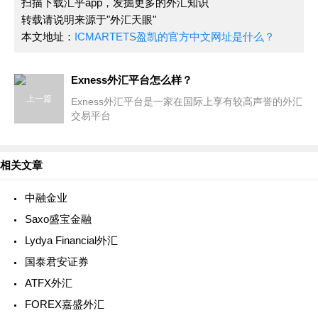
扫描下载汇乎app，发掘更多的外汇知识
转载请说明来源于"外汇天眼"
本文地址：
ICMARTETS盈凯的官方中文网址是什么？
Exness外汇平台怎么样？
上一篇
Exness外汇平台是一家在国际上享有较高声誉的外汇
交易平台
相关文章
中融金业
Saxo盛宝金融
Lydya Financial外汇
国泰君安证券
ATFX外汇
FOREX嘉盛外汇