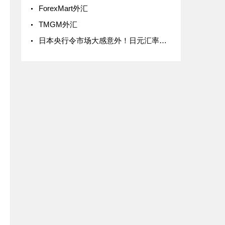
ForexMart外汇
TMGM外汇
日本央行令市场大感意外！日元汇率重挫0.7%，重回150关口