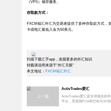
（VPS）储存服务。
存取款方式：
FXCM福汇外汇为交易者提供了多种存取款方式，
卡或电汇最低入金为50美元。
扫描下载汇乎app，发掘更多的外汇知识
转载请说明来源于"外汇天眼"
本文地址：
FXCM福汇外汇
ActivTrades爱汇
上一篇
ActivTrades爱汇是全球领先的
平台，受英国FCA和巴哈马SCB
管，ActivTrades官网主要提供