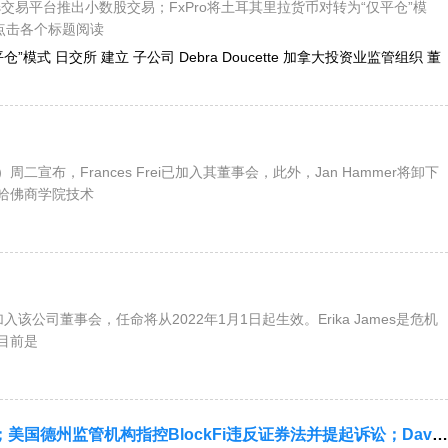
ets交易平台推出小数股交易；FxPro将土耳其里拉货币对转为“仅平仓”模
.点击各个标题阅读
仅平仓”模式 日交所 建立 子公司 Debra Doucette 加拿大投资业监管组织 董
nhood）周二宣布，Frances Frei已加入其董事会，此外，Jan Hammer将卸下
是哈佛商学院技术
入该公司董事会，任命将从2022年1月1日起生效。Erika James是危机
目前是
今日要闻：ASIC吊销Fentborough的AFS牌照；美国德州监管机构指控BlockFi违反证券法并提起诉讼；David Thomas加入Vanguard董事会......