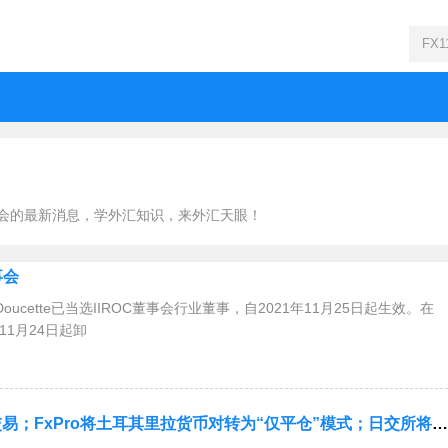
会的最新消息，学外汇知识，来外汇天眼！
事会
oucette已当选IIROC董事会行业董事，自2021年11月25日起生效。在
年11月24日起卸
今日要闻：RoboMarkets交易平台推出小数股交易；FxPro将土耳其里拉货币对转为“仅平仓”模式；日交所将建立新的子公司！......