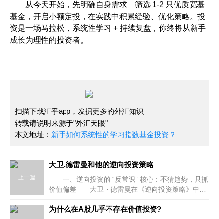
从今天开始，先明确自身需求，筛选 1-2 只优质宽基
基金，开启小额定投，在实践中积累经验、优化策略。投
资是一场马拉松，系统性学习 + 持续复盘，你终将从新手
成长为理性的投资者。
扫描下载汇乎app，发掘更多的外汇知识
转载请说明来源于"外汇天眼"
本文地址：
新手如何系统性的学习指数基金投资？
大卫.德雷曼和他的逆向投资策略
上一篇
一、逆向投资的 “反常识” 核心：不猜趋势，只抓
价值偏差 大卫・德雷曼在《逆向投资策略》中明
确指出：市场短期是 “情绪投票机”，长期是 “价
为什么在A股几乎不存在价值投资?