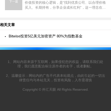
下一篇
价值投资的核心逻辑，是“找到优质公司、以合理价格
买入、长期持有，分享企业成长红利”，这一理念在美
股等成熟市场被反复验证，诞生了无数长期盈利的案
例。但在A股市场，&
相关文章
Bitwise投资5亿美元加密资产 80%为指数基金
1、网站内容来源于互联网，如果侵犯您的权益，请联系我们处
理，我们愿意配合标注原作者的名字，或者删帖。
2、温馨提示：网站内的广告不代表本站观点，由此引起的一切法
律责任均与本站无关，投资有风险，入市需谨慎
Copyright © 外汇天眼 All Rights Reserved.