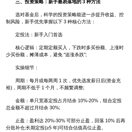
三、投资策略：新手最易落地的 3 种方法
选对基金后，科学的投资策略能进一步提升收益、控
制风险，新手优先掌握以下 3 种核心方法：
定投法：新手入门首选
核心逻辑：定期定额买入，下跌时多买份额、上涨时
少买份额，摊薄成本，避免 “追涨杀跌”;
实操细节：
周期：每月或每两周 1 次，优先选发薪日后(资金充
裕)，周期不低于 1 个月，不频繁调整;
金额：单只宽基定投占月结余 10%-20%，组合定投
总金额不超过月结余 30%;
止盈：盈利达 20%-30% 可部分止盈，回落 10% 后再
分批补仓;长期定投(≥5 年)可结合估值高位止盈。