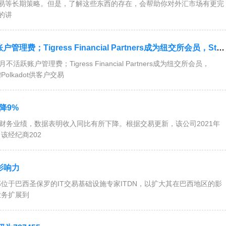
易等长期策略。但是，了解这些东西的存在，会帮助你对外汇市场有更完
的讲
l Partners成为纽交所会员，StoneX表示祝贺；扩大加密产品范围！Swissquote新增Polkadot供客户交
管理费；Tigress Financial Partners成为纽交所会员，
Polkadot供客户交易
下降9%
季度财务业绩，数据表明收入同比有所下降。根据交易更新，该公司2021年
该经纪商202
区影响力
部位于巴西圣保罗的IT交易基础设施专家ITDN，以扩大其在巴西地区的影
业务扩展到