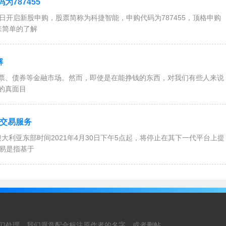
787455
日开启新股申购，股票简称为科捷智能，申购代码为787455，顶格申购
来简单的了解
解
票、债券等金融市场。然而，即使是在能挣钱的东西，对我们有些人来说
的真面目
标交易服务
自澳大利亚东部时间2021年4月30日下午5点起，将停止在其下一代平台上提
交易是指基于
们处理，我们愿意配合标注原作者的名字，或者删帖。