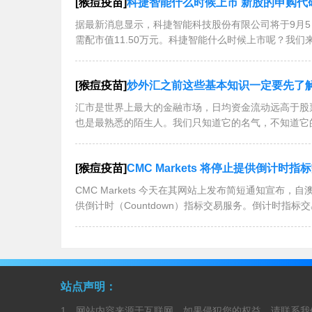
[猴痘疫苗]
科捷智能什么时候上市 新股的申购代码为
据最新消息显示，科捷智能科技股份有限公司将于9月5
需配市值11.50万元。科捷智能什么时候上市呢？我们
[猴痘疫苗]
炒外汇之前这些基本知识一定要先了
汇市是世界上最大的金融市场，日均资金流动远高于股
也是最熟悉的陌生人。我们只知道它的名气，不知道它
[猴痘疫苗]
CMC Markets 将停止提供倒计时指
CMC Markets 今天在其网站上发布简短通知宣布，
供倒计时（Countdown）指标交易服务。倒计时指标
站点声明：
1、网站内容来源于互联网，如果侵犯您的权益，请联系我