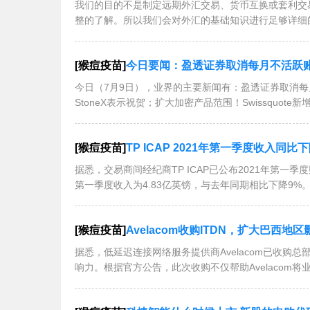
我们的目的不是制定远期外汇交易、货币互换或套利交
整的了解。所以我们会对外汇的基础知识进行足够详细
[猴痘疫苗]
今日要闻：盈透证券取消每月不活跃账户管理费；Tigress Financia
今日（7月9日），业界的主要新闻有：盈透证券取消每月不活跃账户
StoneX表示祝贺；扩大加密产品范围！Swissquote新增
[猴痘疫苗]
TP ICAP 2021年第一季度收入同比
据悉，交易商间经纪商TP ICAP已公布2021年第一
第一季度收入为4.83亿英镑，与去年同期相比下降9%。
[猴痘疫苗]
Avelacom收购ITDN，扩大巴西地
据悉，低延迟连接网络服务提供商Avelacom已收购总
响力。根据官方公告，此次收购不仅帮助Avelacom将