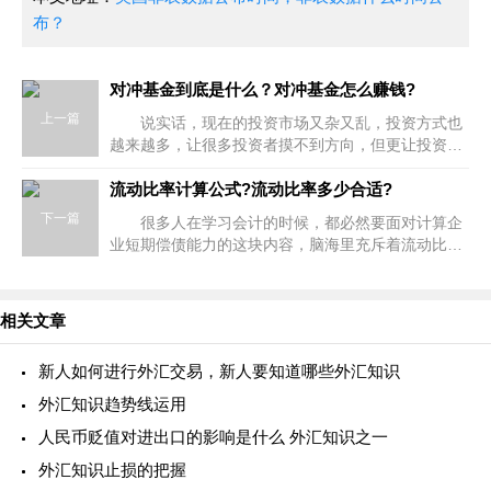
布？
对冲基金到底是什么？对冲基金怎么赚钱?
上一篇
说实话，现在的投资市场又杂又乱，投资方式也
越来越多，让很多投资者摸不到方向，但更让投资者
烦恼的是很多投资术语越来越多，不少人根本就不知
道这些术语到底是什么意思，就比如说
流动比率计算公式?流动比率多少合适?
下一篇
很多人在学习会计的时候，都必然要面对计算企
业短期偿债能力的这块内容，脑海里充斥着流动比率
计算公式？流动比率多少合适这样的问题。实际上，
流动性比率计算需要涉及的计算对
相关文章
新人如何进行外汇交易，新人要知道哪些外汇知识
外汇知识趋势线运用
人民币贬值对进出口的影响是什么 外汇知识之一
外汇知识止损的把握