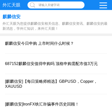
外汇天眼
请输入关键字词
麒麟信安
外汇天眼为您提供麒麟信安相关信息、麒麟信安资讯、麒麟信安的最
新消息，学外汇知识，来外汇天眼！
麒麟信安今日申购 上市时间什么时候？
687152麒麟信安值得申购吗 顶格申购需配市值3万元
[麒麟信安]
【每日策略师精选】GBPUSD，Copper，
XAUUSD
[麒麟信安]
IronFX铁汇诈骗事件历史回顾！