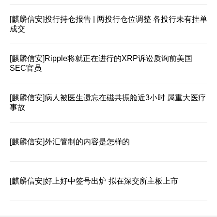
[麒麟信安]
投行持仓报告 | 两投行仓位调整 各投行未有挂单
成交
[麒麟信安]
Ripple将就正在进行的XRP诉讼质询前美国
SEC官员
[麒麟信安]
病人被医生遗忘在磁共振舱近3小时 属重大医疗
事故
[麒麟信安]
外汇管制的内容是怎样的
[麒麟信安]
好上好中签号出炉 拟在深交所主板上市