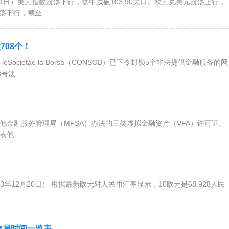
）美元指数震荡下行，盘中跌破103.90关口。欧元兑美元震荡上行，
震荡下行，截至
708个！
Societàe la Borsa（CONSOB）已下令封锁5个非法提供金融服务的网
8号法
马耳他金融服务管理局（MFSA）办法的三类虚拟金融资产（VFA）许可证。
代表他
示，10欧元是68.928人民
交易时间一览表