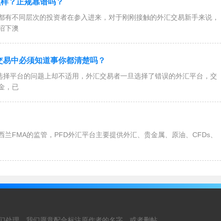
么样？正规靠谱吗？
有不同层次的投资者在参入进来，对于刚刚接触的外汇交易新手来说，
绍下澳
交易中必须知道事你都清楚吗？
选择平台的问题上却不适用，外汇交易者一旦选择了错误的外汇平台，交
金，已
兰FMA的监管，PFD外汇平台主要提供外汇、贵金属、原油、CFDs、
们处理，我们愿意配合标注原作者的名字，或者删帖。