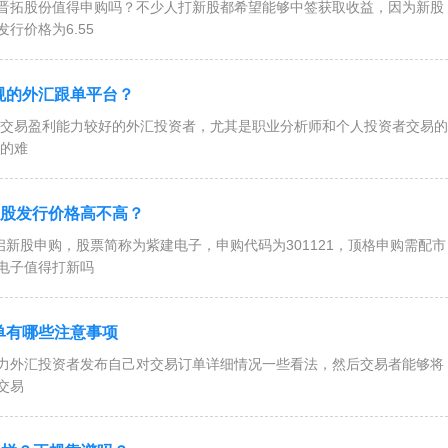
晋拓股份值得申购吗？不少人打新股都希望能够中签获取收益，因为新股
行价格为6.55
规的外汇跟单平台？
易盈利能力较好的外汇投资者，尤其是职业分析师和个人投资者交易的
的难
 新股发行价格高不高？
启新股申购，股票简称为紫建电子，申购代码为301121，顶格申购需配市
紫建电子值得打新吗
单有哪些注意事项
外汇投资者发布自己对交易订单详细情况一些看法，然后交易者能够将
交易