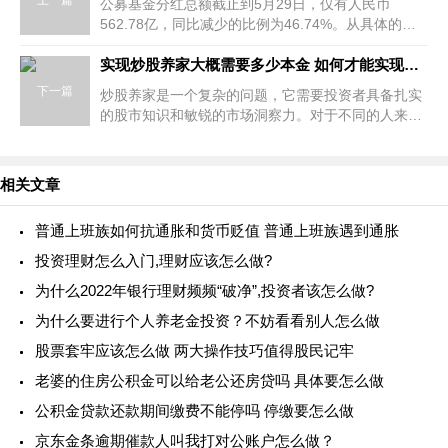
上一篇
公募基金分红总额截止到5月29日，仅有人民币
562.78亿，同比减少的比例为46.74%。从具体的数
据上来看，人类分红的总额超过10亿元的产品截止到
当前只有4只，同比减少了，大约有7成。骤
实现炒股养家大概需要多少本金 如何才能实现炒股养家
下一篇
炒股养家是一个复杂的问题，它需要投资者具备扎实
的股市知识和敏锐的市场洞察力。对于不同的人来
说，炒股养家所需的本金和投资策略也是不同的。如
何才能实现炒股养家 一般来说，
相关文章
普通上班族如何抗通胀和货币贬值 普通上班族遇到通胀
投资理财怎么入门,理财应该怎么做?
为什么2022年银行理财频频“破净”,投资者该怎么做?
为什么要进行个人养老金投资？不妨看看别人怎么做
股票套牢应该怎么做 两大操作技巧值得股民记牢
老婆的住房公积金可以给老公还房贷吗 具体要怎么做
公积金贷款还款期间缴费不能停吗 停缴要怎么做
京东金条逾期催款人叫我打对公账户怎么做？