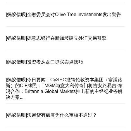
[蚂蚁借呗]
金融委员会对Olive Tree Investments发出警告
[蚂蚁借呗]
德意志银行在新加坡建立外汇交易引擎
[蚂蚁借呗]
投资者从盘口抓买卖点技巧
[蚂蚁借呗]
今日要闻：CySEC撤销伦敦资本集团（塞浦路
斯）的CIF牌照；TMGM与意大利传奇门将吉安路易吉·布
冯合作；Britannia Global Markets推出新的主经纪业务解
决方案....
[蚂蚁借呗]
沃易贷有额度为什么审核不通过？