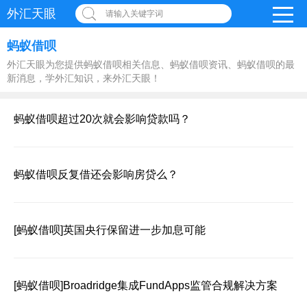
外汇天眼
请输入关键字词
蚂蚁借呗
外汇天眼为您提供蚂蚁借呗相关信息、蚂蚁借呗资讯、蚂蚁借呗的最
新消息，学外汇知识，来外汇天眼！
蚂蚁借呗超过20次就会影响贷款吗？
蚂蚁借呗反复借还会影响房贷么？
[蚂蚁借呗]
英国央行保留进一步加息可能
[蚂蚁借呗]
Broadridge集成FundApps监管合规解决方案