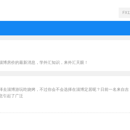
淄博房价的最新消息，学外汇知识，来外汇天眼！
择去淄博游玩吃烧烤，不过你会不会选择在淄博定居呢？日前一名来自吉
息引起了广泛