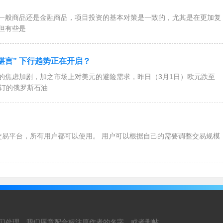
一般商品还是金融商品，项目投资的基本对策是一致的，尤其是在更加复
但有些是
堪言” 下行趋势正在开启？
焦虑加剧，加之市场上对美元的避险需求，昨日（3月1日）欧元跌至
签订的俄罗斯石油
以使用。 用户可以根据自己的需要调整交易规模
们处理，我们愿意配合标注原作者的名字，或者删帖。