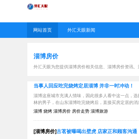
网站首页
外汇天眼新闻
淄博房价
外汇天眼为您提供淄博房价相关信息、淄博房价资讯、
当事人回应吃完烧烤定居淄博 并非一时冲动！
淄博这座城市充满人情味，因此很多人看中这一点，选
林的男子，在山东淄博吃完烧烤后，直接买房定居的消
淄博 烧烤 淄博房价 房价走势 淄博旅游
[淄博房价]
古茗被曝喝出壁虎 店家正和顾客沟通