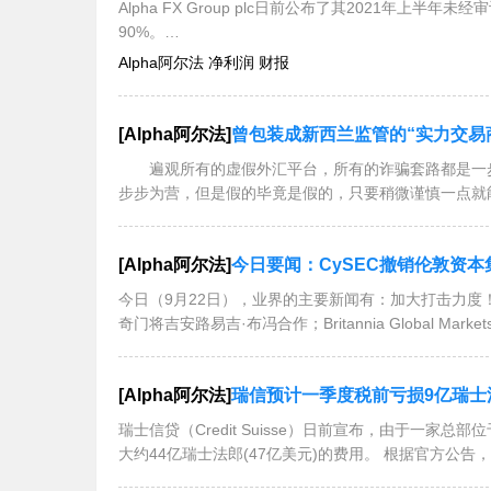
Alpha FX Group plc日前公布了其2021年
90%。
Alpha阿尔法 净利润 财报
该公司表示，收入增长“受到封锁后客户活动
[Alpha阿尔法]
曾包装成新西兰监管的“实力交易商
遍观所有的虚假外汇平台，所有的诈骗套路都是一步
步步为营，但是假的毕竟是假的，只要稍微谨慎一点就
[Alpha阿尔法]
今日要闻：CySEC撤销伦敦资本集团（塞浦路斯）的CIF牌照；TMG
今日（9月22日），业界的主要新闻有：加大打击力度！
奇门将吉安路易吉·布冯合作；Britannia Global Mar
[Alpha阿尔法]
瑞信预计一季度税前亏损9亿瑞士
瑞士信贷（Credit Suisse）日前宣布，由于一
大约44亿瑞士法郎(47亿美元)的费用。 根据官方