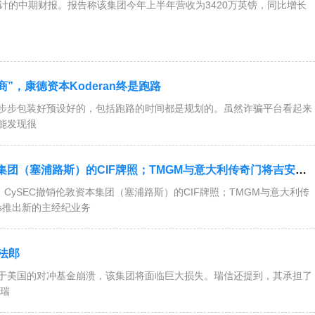
上半年未经审计的中期财报。报告称该集团今年上半年营收为3420万英镑，同比增长
”，康德资本Koderan终是跑路
步包装好预设好的，包括跑路的时间都是规划的。虽然诈骗平台看起来
能发现很
M与意大利传奇门将吉安路易吉·布冯合作；Britannia Global Markets推出新的主经纪业务解决方案....
CySEC撤销伦敦资本集团（塞浦路斯）的CIF牌照；TMGM与意大利传
kets推出新的主经纪业务
法郎
家总部位于美国的对冲基金崩溃，该集团将面临巨大损失。瑞信还提到，其承担了
公告，瑞