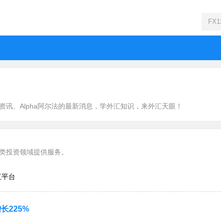
尔法资讯、Alpha阿尔法的最新消息，学外汇知识，来外汇天眼！
另类投资领域提供服务。
汇平台
公司还根据客户的反馈加强了平台功能，并于去年5月
长225%