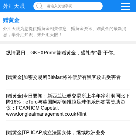
外汇天眼
请输入关键字词
赠黄金
外汇天眼为您提供赠黄金相关信息、赠黄金资讯、赠黄金的最新消
息，学外汇知识，来外汇天眼！
纵情夏日，GKFXPrime壕赠黄金，盛礼专“暑”于你。
[赠黄金]
加密交易所BitMart将补偿所有黑客攻击受害者
[赠黄金]
今日要闻：新西兰证券交易所上半年净利润同比下
降16%；eToro与英国阿斯顿维拉足球俱乐部签署赞助协
议；FCA对ICM Capetal、
www.longleafmanagement.co.uk和Int
[赠黄金]
TP ICAP成立法国实体，继续欧洲业务