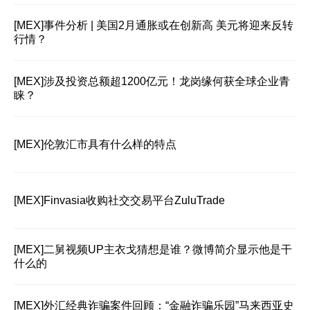
[MEX]
事件分析 | 美国2月通胀或在创新高 美元将迎来反转
行情？
[MEX]
涉及投资总额超1200亿元！龙岗缘何获全球企业青
睐？
[MEX]
伦敦汇市具有什么样的特点
[MEX]
Finvasia收购社交交易平台ZuluTrade
[MEX]
二舅视频UP主衣戈猜想是谁？微博简介显示他是干
什么的
[MEX]
外汇经典诈骗案件回顾：“金融诈骗乐园”马来西亚史