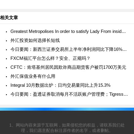
外，该功能还包括支持订单输入和执行。 Kraken详
细解释说，存款需要20次确认
相关文章
Greatest Metropolises In order to satisfy Lady From inside the Yokohama & Relationship Guide
外汇投资如何选择长短线
今日要闻：新西兰证券交易所上半年净利润同比下降16%；eToro与英国阿斯顿维拉足球俱乐部签署赞助协议；FCA对ICM Capetal、www.longleafmanagement.co.uk和Int
FXCM福汇平台怎么样？安全、正规吗？
CFTC：肯塔基州居民因欺诈商品期货客户被罚1700万美元
外汇保值业务有什么用
Integral 10月数据出炉：日均交易量同比上升15.3%
今日要闻：盈透证券取消每月不活跃账户管理费；Tigress Financial Partners成为纽交所会员，StoneX表示祝贺；扩大加密产品范围！Swissquote新增Polkadot供客户交
1、网站内容来源于互联网，如果侵犯您的权益，请联系我们处
理，我们愿意配合标注原作者的名字，或者删帖。