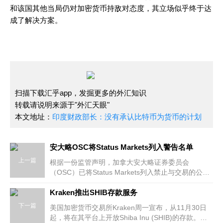
和该国其他当局仍对加密货币持敌对态度，其立场似乎终于达
成了解决方案。
扫描下载汇乎app，发掘更多的外汇知识
转载请说明来源于"外汇天眼"
本文地址：
印度财政部长：没有承认比特币为货币的计划
安大略OSC将Status Markets列入警告名单
上一篇
根据一份监管声明，加拿大安大略证券委员会
（OSC）已将Status Markets列入禁止与交易的公司
名单。 Status Markets是最新加入警告名单的实体。
该公司代表通过电话联系安大
Kraken推出SHIB存款服务
下一篇
美国加密货币交易所Kraken周一宣布，从11月30日
起，将在其平台上开放Shiba Inu (SHIB)的存款。此