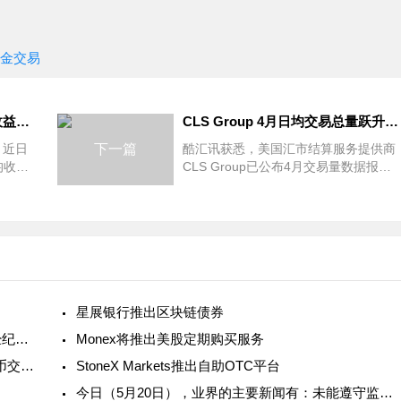
免佣金交易
盈透证券5月数据出炉：日均收益交易达225万笔！
CLS Group 4月日均交易总量跃升至1.77万亿美元
s）近日
下一篇
酷汇讯获悉，美国汇市结算服务提供商
均收益
CLS Group已公布4月交易量数据报
证券5
告。根据月度报告，CLS Group 4月份
易达
日均交易总量为1.77万亿美元，较2020
增长
年4月相比增长14%，较上月环比下降
10.4%
星展银行推出区块链债券
今日要闻：2.5万美元！ICE对Marex处以罚款；经纪商Infinox英
Monex将推出美股定期购买服务
汇丰CEO：加密货币不稳定，不打算推出加密货币交易平台计
StoneX Markets推出自助OTC平台
今日（5月20日），业界的主要新闻有：未能遵守监管要求，这家公