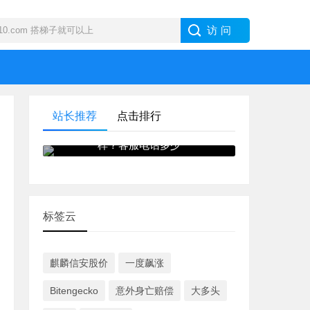
站长推荐
点击排行
IB · 盈透证券外汇交易商怎么
样？客服电话多少
标签云
麒麟信安股价
一度飙涨
Bitengecko
意外身亡赔偿
大多头