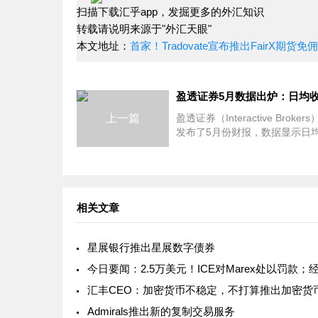
扫描下载汇乎app，发掘更多的外汇知识
转载请说明来源于"外汇天眼"
本文地址：
首家！Tradovate宣布推出FairX期货
上一篇
盈透证券（Interactive Broker
发布了5月份财报，数据显示日
交易（DARTs）有所增长。盈透
月的具体数据如下：日均收益交
225万笔，同比增长37%，环比
3%；客户资产达34
相关文章
星展银行推出星展数字债券
Admirals推出新的复制交易服务