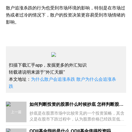
散户追涨杀跌的行为也受到市场环境的影响，特别是在市场过
热或者过冷的情况下，散户的投资决策更容易受到市场情绪的
影响。
扫描下载汇乎app，发掘更多的外汇知识
转载请说明来源于"外汇天眼"
本文地址：
为什么散户会追涨杀跌 散户为什么会追涨杀
跌
如何判断投资的股票什么时候抄底 怎样判断股票需要抄底
上一篇
抄底是在股票市场中比较常见的一个投资策略，其含
义是在股市下跌过程中，认为股票价格已经跌至低
谷，开始逐步买入，以期在未来股价反弹时获得利
润。但是，抄底并不是一个简单的策略，需
QDII基金指的是什么 QDII基金值得投资吗