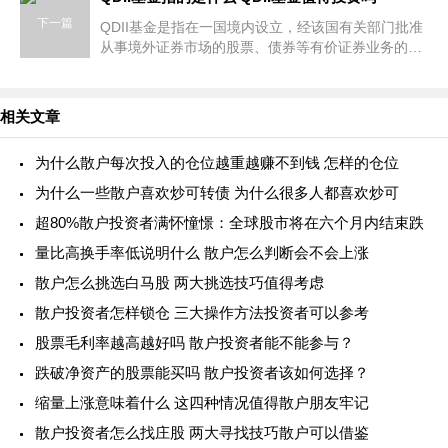
下一篇
QDII基金是指在一国境内设立，经该国有关部门批准
从事境外证券市场的股票、债券等有价证券业务的证
券投资基金。简单来说，QDII基金是在境内设立并投
资于境外市场的基金。QDII基
相关文章
为什么散户每次投入的仓位越重越赚不到钱 怎样的仓位
为什么一些散户喜欢炒可转债 为什么很多人都喜欢炒可
超80%散户投资者满怀憧憬：全球股市将在六个月内结束跌
量比高换手率低说明什么 散户怎么判断会不会上涨
散户怎么挑选白马股 两大挑选技巧值得考虑
散户投资者怎样锁仓 三大操作方法投资者可以参考
股票毛利率越高越好吗 散户投资者能不能参与？
跌破净资产的股票能买吗 散户投资者该如何选择？
缩量上涨意味着什么 这四种情况值得散户朋友牢记
散户投资者怎么找庄股 两大寻找技巧散户可以借鉴