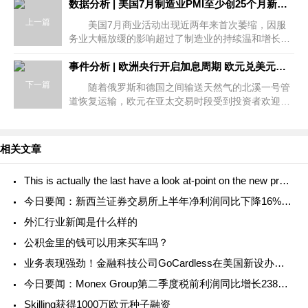
数据分析 | 美国7月制造业PMI至少创25个月新低 服务业PMI跌破枯荣线还继续加息吗？
上一篇
美国7月商业活动出现近两年来首次萎缩，因服
务业大幅放缓的影响超过了制造业的持续温和增长，
为受高通胀、利率上升和消费者信心恶化拖累的经济
描绘了一幅黯淡的画面。
事件分析 | 欧洲央行开启加息周期 欧元兑美元再度测试平价？
下一篇
随着俄罗斯和德国之间输送天然气的北溪一号管
道恢复运输，欧元在亚太交易时段受到投资者欢迎。
在该管道因维护计划而关闭之前，俄乌冲突就导致天
然气运输量大幅减少。随后，北
相关文章
This is actually the last have a look at-point on the new pre-intercourse record, and it’s rea
今日要闻：新西兰证券交易所上半年净利润同比下降16%；eToro与英国阿斯顿维拉足球俱乐部签署赞助协议；FCA对ICM Capetal、www.longleafmanagement.co.uk和Int
外汇行业新闻是什么样的
公积金里的钱可以用来买车吗？
业务表现强劲！金融科技公司GoCardless在美国新设办事处
今日要闻：Monex Group第二季度税前利润同比增长238%；FMA对Synergy Capital Asset Management发出警告；新加坡交易所将向7RIDGE的基金投资2亿美元...
Skilling获得1000万欧元种子融资