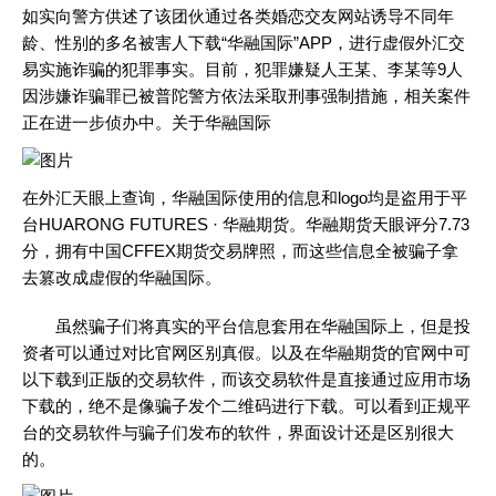
如实向警方供述了该团伙通过各类婚恋交友网站诱导不同年
龄、性别的多名被害人下载“华融国际”APP，进行虚假外汇交
易实施诈骗的犯罪事实。目前，犯罪嫌疑人王某、李某等9人
因涉嫌诈骗罪已被普陀警方依法采取刑事强制措施，相关案件
正在进一步侦办中。关于华融国际
在外汇天眼上查询，华融国际使用的信息和logo均是盗用于平
台HUARONG FUTURES · 华融期货。华融期货天眼评分7.73
分，拥有中国CFFEX期货交易牌照，而这些信息全被骗子拿
去篡改成虚假的华融国际。
虽然骗子们将真实的平台信息套用在华融国际上，但是投
资者可以通过对比官网区别真假。以及在华融期货的官网中可
以下载到正版的交易软件，而该交易软件是直接通过应用市场
下载的，绝不是像骗子发个二维码进行下载。可以看到正规平
台的交易软件与骗子们发布的软件，界面设计还是区别很大
的。