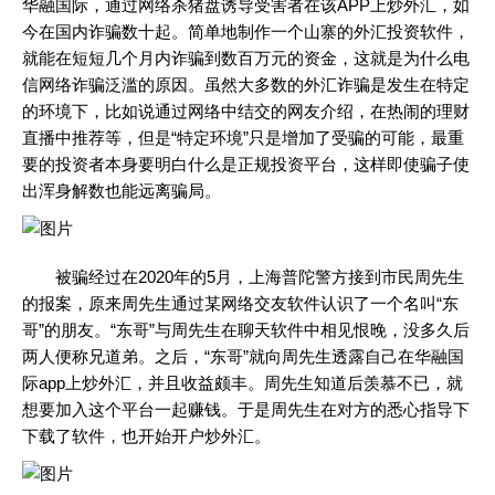
华融国际，通过网络杀猪盘诱导受害者在该APP上炒外汇，如
今在国内诈骗数十起。简单地制作一个山寨的外汇投资软件，
就能在短短几个月内诈骗到数百万元的资金，这就是为什么电
信网络诈骗泛滥的原因。虽然大多数的外汇诈骗是发生在特定
的环境下，比如说通过网络中结交的网友介绍，在热闹的理财
直播中推荐等，但是“特定环境”只是增加了受骗的可能，最重
要的投资者本身要明白什么是正规投资平台，这样即使骗子使
出浑身解数也能远离骗局。
被骗经过在2020年的5月，上海普陀警方接到市民周先生
的报案，原来周先生通过某网络交友软件认识了一个名叫“东
哥”的朋友。“东哥”与周先生在聊天软件中相见恨晚，没多久后
两人便称兄道弟。之后，“东哥”就向周先生透露自己在华融国
际app上炒外汇，并且收益颇丰。周先生知道后羡慕不已，就
想要加入这个平台一起赚钱。于是周先生在对方的悉心指导下
下载了软件，也开始开户炒外汇。