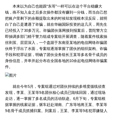
本来以为自己也能跟“东哥”一样可以在这个平台稳赚大
钱，殊不知入金之后多次操作都没有赚到一分钱，而当自己想
把账户里剩下的余额提取出来的时候却发现根本没反应，就明
白了自己是遭遇了诈骗，就在华融国际投资的这几天，周先生
已经投入了30多万元。诈骗团伙落网接到报案后，普陀警方立
即抽调多部门精干警力组成专案组开展调查，随着案件线索抽
丝剥茧、层层深入，一个盘踞于东南亚某地的电信网络诈骗团
伙终于浮出了水面，专案组逐渐掌握了团伙的组织架构、诈骗
手段和犯罪证据，明确了团伙业务组长王某等多名骨干成员的
身份信息，并串并起分布在全国各地的10余起电信网络诈骗案
件。
就在今年5月，专案组通过对团伙持续的多维度循线侦查
发现，李某、王某等9名团伙核心成员已陆续回国，通过现场
走访，逐一掌握了多名成员的活动轨迹。6月下旬，专案组根
据掌握的线索证据，驱车赶赴湖南、广东等地将王某、李某等
9名骨干成员抓捕归案。到案后，王某、李某等9名犯罪嫌疑人