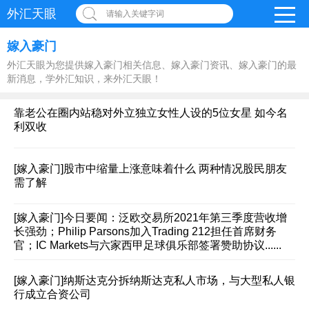
外汇天眼
请输入关键字词
嫁入豪门
外汇天眼为您提供嫁入豪门相关信息、嫁入豪门资讯、嫁入豪门的最
新消息，学外汇知识，来外汇天眼！
靠老公在圈内站稳对外立独立女性人设的5位女星 如今名
利双收
[嫁入豪门]
股市中缩量上涨意味着什么 两种情况股民朋友
需了解
[嫁入豪门]
今日要闻：泛欧交易所2021年第三季度营收增
长强劲；Philip Parsons加入Trading 212担任首席财务
官；IC Markets与六家西甲足球俱乐部签署赞助协议......
[嫁入豪门]
纳斯达克分拆纳斯达克私人市场，与大型私人银
行成立合资公司