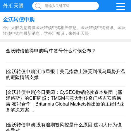
外汇天眼
请输入关键字词
金沃转债申购
外汇天眼为您提供金沃转债申购相关信息、金沃转债申购资讯、金沃
转债申购的最新消息，学外汇知识，来外汇天眼！
金沃转债值得申购吗 中签号什么时候公布？
[金沃转债申购]
汇市早报丨美元指数上涨受到俄乌局势升温
的避险情绪支撑
[金沃转债申购]
今日要闻：CySEC撤销伦敦资本集团（塞
浦路斯）的CIF牌照；TMGM与意大利传奇门将吉安路易
吉·布冯合作；Britannia Global Markets推出新的主经纪业
务解决方案....
[金沃转债申购]
没有逾期被风控是什么原因 这四大行为也
会导致