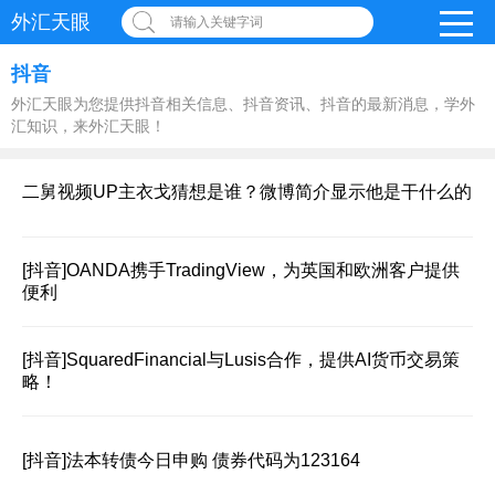
外汇天眼
请输入关键字词
抖音
外汇天眼为您提供抖音相关信息、抖音资讯、抖音的最新消息，学外
汇知识，来外汇天眼！
二舅视频UP主衣戈猜想是谁？微博简介显示他是干什么的
[抖音]
OANDA携手TradingView，为英国和欧洲客户提供
便利
[抖音]
SquaredFinancial与Lusis合作，提供AI货币交易策
略！
[抖音]
法本转债今日申购 债券代码为123164