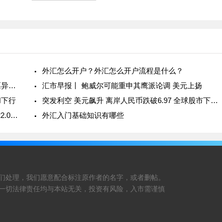
Asset
Tigress Financial Partners成为纽交所
FS牌
会员，StoneX表示祝贺；扩大加密产品
品牌
范围！Swissquote新增Polkadot供客户
交易
！
外汇怎么开户？外汇怎么开户流程是什么？
新交所监管公司调查Memiontec Holdings Ltd.股票异常价格波动
汇市早报丨 鲍威尔可能重申其鹰派论调 美元上扬
和下行
突发利空 美元飙升 离岸人民币跌破6.97 全球股市下周危险
【股息调整】本周股息调整预期（2022.03.14-2022.03.18)
外汇入门基础知识有哪些
们处理，我们愿意配合标注原作者的名字，或者删帖。
一切法律责任均与本站无关，投资有风险，入市需谨慎