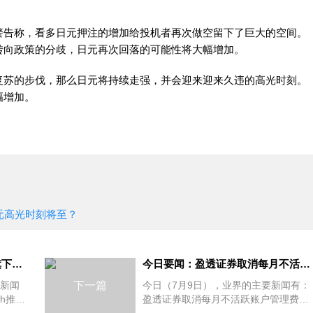
cke警告称，看多日元押注的增加给投机者再次做空留下了巨大的空间。
转向政策的分歧，日元再次回落的可能性将大幅增加。
苏的步伐，那么日元将持续走强，并会迎来迎来久违的高光时刻。
幅增加。
日元高光时刻将至？
今日要闻：Swissquote瑞讯旗下产品Yuh推出碎股交易功能；ASIC取消Future Asset Management International的AFS牌照；GO Markets推出新经纪商品
今日要闻：盈透证券取消每月不活跃账户管理费；Tigress Financial Partners成为纽交所会员，StoneX表示祝贺；扩大加密产品范围！Swissquote新增Polkadot供客户交
要新闻
下一篇
今日（7月9日），业界的主要新闻有：
uh推出
盈透证券取消每月不活跃账户管理费；