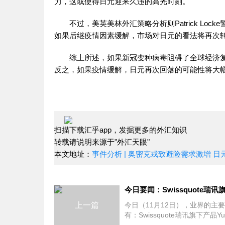
力，这或使得日元迎来久违的高光时刻。
不过，美英美林外汇策略分析则Patrick Lo
如果后继疫情因素缓解，市场对日元的看法将再次
综上所述，如果新冠变种病毒阻碍了全球经济复
反之，如果疫情缓解，日元再次回落的可能性将大
扫描下载汇乎app，发掘更多的外汇知识
转载请说明来源于"外汇天眼"
本文地址：
事件分析 | 奥密克戎致避险需求激增 
上一篇
今日（11月12日），业界的主
有：Swissquote瑞讯旗下产品Y