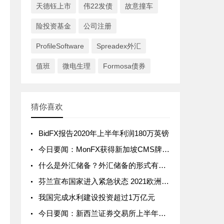
天德钰上市
伟22发债
故意撞车
险投资基金
公司注册
ProfileSoftware
Spreadex外汇
值班
微电生理
Formosa债券
猜你喜欢
BidFX报告2020年上半年利润180万英镑
今日要闻：MonFX获得新加坡CMS牌照；Centroid Solutions携手Atlas Bank为客户提供一级银行流动性；FXTRADING.com与Arbidyne Capital Pty L
什么是外汇储备？外汇储备的形式有哪些？
芬兰宣布国家进入紧急状态 2021欧洲经济形势前景被下调
我国完成水利建设投资超过1万亿元
今日要闻：新西兰证券交易所上半年净利润同比下降16%；eToro与英国阿斯顿维拉足球俱乐部签署赞助协议；FCA对ICM Capetal、www.longleafmanagement.co.uk和Int