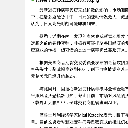
受新冠变种病毒奥密克戎扩散的影响，市场避险
中，在诸多避险货币中，日元的变动情况最大，截止
认为，日元高光时刻可能即将到来。
据悉，近期在南非发现的奥密克戎新毒株引发了
远超之前的各种变种，并极有可能扼杀各国经济的
密克戎的传播，但可惜的是这一病毒仍然蔓延开来
根据美国商品期货交易委员会发布的最新数据显示
空头头寸，削减幅度达到40%，创下自疫情爆发以
元兑美元已经升值超2%。
与此同时，因担心新冠变种病毒破坏全球金融市
平洋风险厌恶指数可知，截止目前，市场对风险的厌
下载外汇天眼APP，全球交易商监管查询APP。
摩根士丹利经济学家Mitul Kotecha表示
息。目前投资者对新冠变种病毒奥密克戎的担忧仍