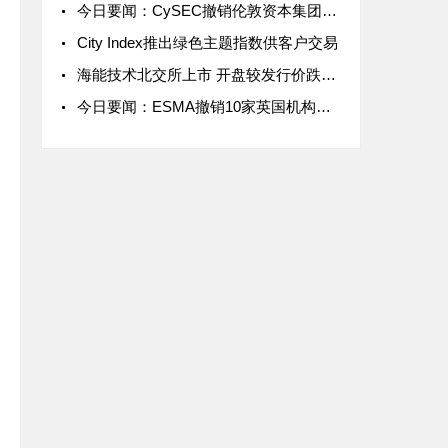
今日要闻：CySEC撤销伦敦资本集团（塞浦路斯）的CIF牌照；TMGM与意大利传奇门将吉安路易吉·布冯合作；Britannia Global Markets推出新的主经纪业务解决方案....
City Index推出绿色主题指数供客户交易
海能技术北交所上市 开盘较发行价跌10.39%
今日要闻：ESMA撤销10家英国机构注册；盈透证券12月交易数据；LPL Financials被FINRA罚款650万美元... ...