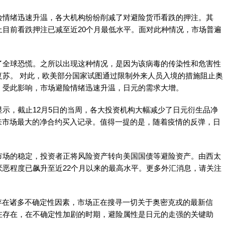
情绪迅速升温，各大机构纷纷削减了对避险货币看跌的押注。其
目前看跌押注已减至近20个月最低水平。面对此种情况，市场普遍
全球恐慌。之所以出现这种情况，是因为该病毒的传染性和危害性
复苏。 对此，欧美部分国家试图通过限制外来人员入境的措施阻止奥
。受此影响，市场避险情绪迅速升温，日元的需求大增。
，截止12月5日的当周，各大投资机构大幅减少了日元衍生品净
来市场最大的净合约买入记录。值得一提的是，随着疫情的反弹，日
场的稳定，投资者正将风险资产转向美国国债等避险资产。由西太
恶程度已飙升至近22个月以来的最高水平。更多外汇消息，请关注
，眼下存在诸多不确定性因素，市场正在搜寻一切关于奥密克戎的最新信
在存在，在不确定性加剧的时期，避险属性是日元的走强的关键助