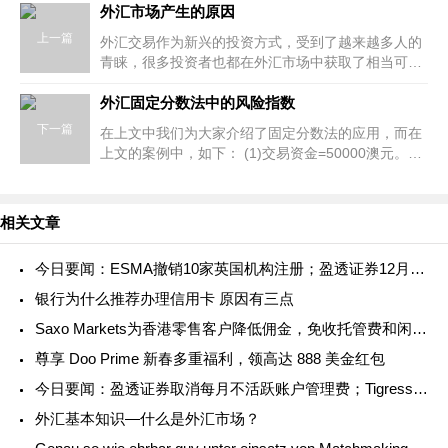
外汇市场产生的原因
上一篇
外汇交易作为新兴的投资方式，受到了越来越多人的
青睐，很多投资者也都在外汇市场中获取了相当可观
的收益。那么，外汇市场产生的原因是什么呢?可能
还有很多投资者都不甚了解，下面
外汇固定分数法中的风险指数
下一篇
在上文中我们为大家介绍了固定分数法的应用，而在
上文的案例中，如下： (1)交易资金=50000澳元。
(2)2%风险=50000*0.02：1000澳元 (因为这笔交易是
欧元/美元，所以这里是10万欧元。)
相关文章
今日要闻：ESMA撤销10家英国机构注册；盈透证券12月交易数据；LPL Financials被FINRA罚款650万美元... ...
银行为什么推荐办理信用卡 原因有三点
Saxo Markets为香港零售客户降低佣金，免收托管费和闲置费
尊享 Doo Prime 新春多重福利，领高达 888 美金红包
今日要闻：盈透证券取消每月不活跃账户管理费；Tigress Financial Partners成为纽交所会员，StoneX表示祝贺；扩大加密产品范围！Swissquote新增Polkadot供客户交
外汇基本知识—什么是外汇市场？