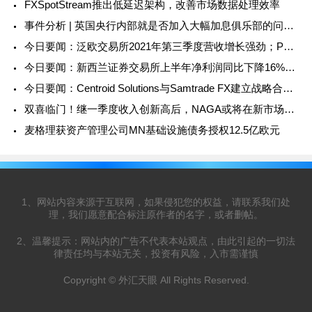
FXSpotStream推出低延迟架构，改善市场数据处理效率
事件分析 | 英国央行内部就是否加入大幅加息俱乐部的问题存在分歧
今日要闻：泛欧交易所2021年第三季度营收增长强劲；Philip Parsons加入Trading 212担任首席财务官；IC Markets与六家西甲足球俱乐部签署赞助协议......
今日要闻：新西兰证券交易所上半年净利润同比下降16%；eToro与英国阿斯顿维拉足球俱乐部签署赞助协议；FCA对ICM Capetal、www.longleafmanagement.co.uk和Int
今日要闻：Centroid Solutions与Samtrade FX建立战略合作；金融委员会警告虚假交易商GS4 Trade；南非FSCA对Ithala Capital Investments发出警
双喜临门！继一季度收入创新高后，NAGA或将在新市场挂牌上市
麦格理获资产管理公司MN基础设施债务授权12.5亿欧元
1、网站内容来源于互联网，如果侵犯您的权益，请联系我们处
理，我们愿意配合标注原作者的名字，或者删帖。
2、温馨提示：网站内的广告不代表本站观点，由此引起的一切法
律责任均与本站无关，投资有风险，入市需谨慎
Copyright © 外汇天眼 All Rights Reserved.