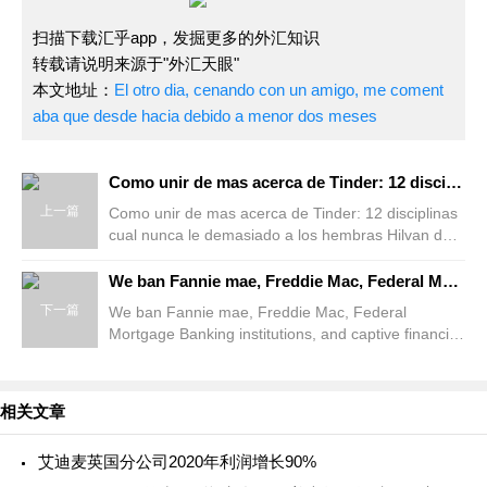
扫描下载汇乎app，发掘更多的外汇知识
转载请说明来源于"外汇天眼"
本文地址：
El otro dia, cenando con un amigo, me coment
aba que desde hacia debido a menor dos meses
Como unir de mas acerca de Tinder: 12 disciplinas cual nunca le demasiado a los hembras
上一篇
Como unir de mas acerca de Tinder: 12 disciplinas
cual nunca le demasiado a los hembras Hilvan de
acertijos, fotos de penes y el GIF de Joey de
Friends, para ab
We ban Fannie mae, Freddie Mac, Federal Mortgage Banking institutions, and captive financial institu
下一篇
We ban Fannie mae, Freddie Mac, Federal
Mortgage Banking institutions, and captive financial
institutions such Ford System Credit Co Relative to
2021, financial
相关文章
艾迪麦英国分公司2020年利润增长90%