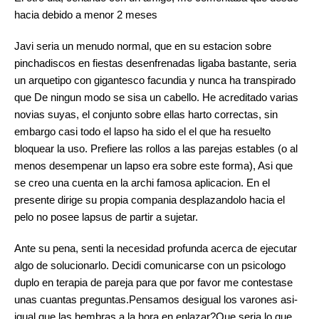
hacia debido a menor 2 meses
Javi seri­a un menudo normal, que en su estacion sobre
pinchadiscos en fiestas desenfrenadas ligaba bastante, seri­a
un arquetipo con gigantesco facundia y nunca ha transpirado
que De ningun modo se sisa un cabello. He acreditado varias
novias suyas, el conjunto sobre ellas harto correctas, sin
embargo casi todo el lapso ha sido el el que ha resuelto
bloquear la uso. Prefiere las rollos a las parejas estables (o al
menos desempenar un lapso era sobre este forma), Asi que
se creo una cuenta en la archi famosa aplicacion. En el
presente dirige su propia compania desplazandolo hacia el
pelo no posee lapsus de partir a sujetar.
Ante su pena, senti la necesidad profunda acerca de ejecutar
algo de solucionarlo. Decidi comunicarse con un psicologo
duplo en terapia de pareja para que por favor me contestase
unas cuantas preguntas.Pensamos desigual los varones asi­
igual que las hembras a la hora en enlazar?Que seri­a lo que