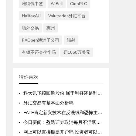
唯特偶中签
AJBell
CianPLC
HalifaxAU
Valutrades外汇平台
场外交易
惠州
FXOpen澳洲子公司
辐射
有钱不还会坐牢吗
罚1050万美元
猜你喜欢
科大讯飞拟回购股份 属于利好还是利空？
外汇交易有基本面分析吗
FATF肯定新兴技术在反洗钱和恐怖主义融资中的作用
今日要闻：盈透证券取消每月不活跃账户管理费；Tigress Financial Partners成为纽交所会员，StoneX表示祝贺；扩大加密产品范围！Swissquote新增Polkadot供客户交
网上可以直接股票开户吗 投资者可以选择哪些券商