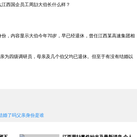
么江西国企员工周劼大伯长什么样？
份，内容显示大伯今年70岁，早已经退休，曾任江西某高速集团相
父亲为四级调研员，母亲及几个伯父均已退休。但至于有没有结婚以
结婚了吗父亲身份是谁
向佐的肾为什么是70岁？揭其肾不好咋回事
江西周劼事件始末及最新消息 个人简介显示有姐姐吗？