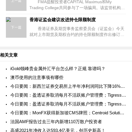
上一篇
FMA提醒投资者CAPITAL Maximus和My
Trading College共同参与了一场骗局。该监管机构了
解到，My Trading College给投资者被分配了一名交
易经理，并推荐其在CapitalMaximus注
香港证监会建议改进持仓限额制度
下一篇
香港证券及期货事务监察委员会（证监会）今天
就对上市期货及期权合约的持仓限额制度作出修订的
建议展开咨询。 CMC大中华区总监Biyi Cheng独
家专访：需求乃创造之母 — 衍
相关文章
iGold领峰贵金属外汇平台怎么样？正规 靠谱吗？
澳币使用的注意事项有哪些
今日要闻：新西兰证券交易所上半年净利润同比下降16%；eToro与英国阿斯顿维拉足球俱乐部签署赞助协议；FCA对ICM Capetal、www.longleafmanagement.co.uk和Int
今日要闻：盈透证券取消每月不活跃账户管理费；Tigress Financial Partners成为纽交所会员，StoneX表示祝贺；扩大加密产品范围！Swissquote新增Polkadot供客户交
今日要闻：盈透证券取消每月不活跃账户管理费；Tigress Financial Partners成为纽交所会员，StoneX表示祝贺；扩大加密产品范围！Swissquote新增Polkadot供客户交
今日要闻：MonFX获得新加坡CMS牌照；Centroid Solutions携手Atlas Bank为客户提供一级银行流动性；FXTRADING.com与Arbidyne Capital Pty L
法国AMF报告过去三年内新增110万散户投资者
高盛2021年净收入达593.4亿美元，创历史新高！