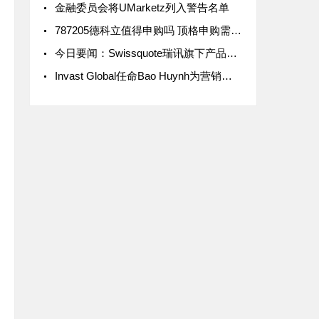
金融委员会将UMarketz列入警告名单
787205德科立值得申购吗 顶格申购需配市值6.5万元
今日要闻：Swissquote瑞讯旗下产品Yuh推出碎股交易功能；ASIC取消Future Asset Management International的AFS牌照；GO Markets推出新经纪商品
Invast Global任命Bao Huynh为营销部门总监