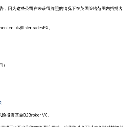
警告，因为这些公司在未获得牌照的情况下在英国管辖范围内招揽客
t.co.uk和IntertradesFX。
公司）
金
投资基金B2Broker VC。