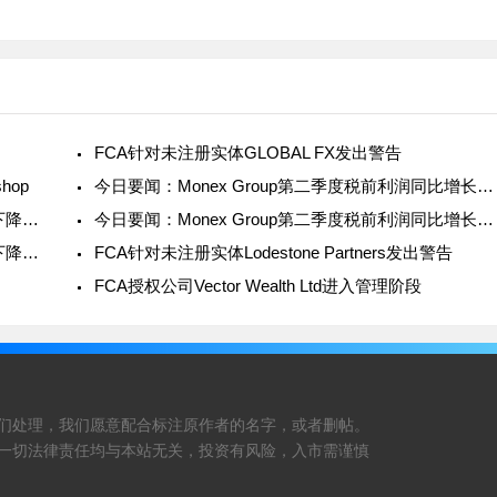
加密产品
TMGM与意大利传奇门将吉安路易吉·
ot供客户
布冯合作；Britannia Global Markets推
出新的主经纪业务
FCA针对未注册实体GLOBAL FX发出警告
shop
今日要闻：Monex Group第二季度税前利润同比增长238%；FMA
今日要闻：新西兰证券交易所上半年净利润同比下降16%；eTo
今日要闻：Monex Group第二季度税前利润同比增长238%；FMA
今日要闻：新西兰证券交易所上半年净利润同比下降16%；eTo
FCA针对未注册实体Lodestone Partners发出警告
FCA授权公司Vector Wealth Ltd进入管理阶段
们处理，我们愿意配合标注原作者的名字，或者删帖。
一切法律责任均与本站无关，投资有风险，入市需谨慎