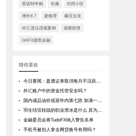
英诺特申购
长瘤
封闭小区
增长8.7
麦格理
碾压女友
外汇违法违规案例
成都疫情
GKFX捷凯金融
猜你喜欢
今日要闻：盈透证券取消每月不活跃账户管理费；Tigress Financial Partners成为纽交所会员，StoneX表示祝贺；扩大加密产品范围！Swissquote新增Polkadot供客户交
外汇账户中的资金托管安全吗？
国内成品油价或迎年内第七跌 加满一箱油将节省10元左右
羽生结弦转战的职业滑冰是什么 其为什么那么火看个人资料简介
金融委员会将TudoFX纳入警告名单
手机号被别人拿去网贷换号有用吗？