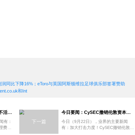
同比下降16%；eToro与英国阿斯顿维拉足球俱乐部签署赞助
t.co.uk和Int
今日要闻：盈透证券取消每月不活跃账户管理费；Tigress Financial Partners成为纽交所会员，StoneX表示祝贺；扩大加密产品范围！Swissquote新增Polkadot供客户交
今日要闻：CySEC撤销伦敦资本集团（塞浦路斯）的CIF牌照；TMGM与意大利传奇门将吉安路易吉·布冯合作；Britannia Global Markets推出新的主经纪业务解决方案....
闻有：
下一篇
今日（9月22日），业界的主要新闻
理费；
有：加大打击力度！CySEC撤销伦敦资
成为纽交所
本集团（塞浦路斯）的CIF牌照；