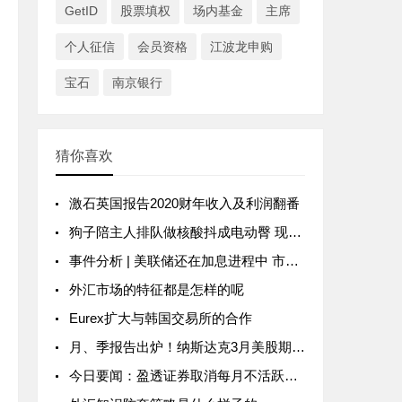
GetID
股票填权
场内基金
主席
个人征信
会员资格
江波龙申购
宝石
南京银行
猜你喜欢
激石英国报告2020财年收入及利润翻番
狗子陪主人排队做核酸抖成电动臀 现场画面曝光太可爱了
事件分析 | 美联储还在加息进程中 市场已开始押注明年降息了？
外汇市场的特征都是怎样的呢
Eurex扩大与韩国交易所的合作
月、季报告出炉！纳斯达克3月美股期权交易量猛增53.7%
今日要闻：盈透证券取消每月不活跃账户管理费；Tigress Financial Partners成为纽交所会员，StoneX表示祝贺；扩大加密产品范围！Swissquote新增Polkadot供客户交