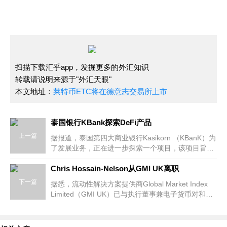
扫描下载汇乎app，发掘更多的外汇知识
转载请说明来源于"外汇天眼"
本文地址：
莱特币ETC将在德意志交易所上市
泰国银行KBank探索DeFi产品
上一篇
据报道，泰国第四大商业银行Kasikorn （KBanK）为
了发展业务，正在进一步探索一个项目，该项目旨在
利用去中心化金融（DeFi）绕过金融中介机构。 据报
道，KBank与泰国证券交易所的合
Chris Hossain-Nelson从GMI UK离职
下一篇
据悉，流动性解决方案提供商Global Market Index
Limited（GMI UK）已与执行董事兼电子货币对和差
价合约客户关系主管Chris Hossain-Nelson分道扬
镳。从Chris的领英个人资料可以看