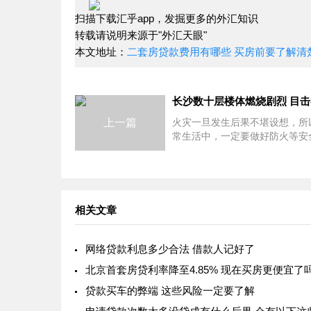
扫描下载汇乎app，发掘更多的外汇知识
转载请说明来源于"外汇天眼"
本文地址：
二套房贷款费用有哪些 买房前要了解清
上一篇
火灾一旦发生后果不堪设想，所
常生活中，一定要做好防火等安
施，避免出现火灾的情况。如今
十层楼体燃烧剧烈，看着现场浓
起，令人感到十分可怕的。大楼
为
相关文章
网络贷款利息多少合法 借款人记好了
北京首套房贷利率降至4.85% 现在买房更便宜了
贷款买车的弊端 这些风险一定要了解