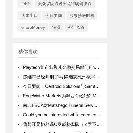
24个
美众议院通过罢免特朗普决议
大米出口
今日要闻
股票抄底时机
eToroMoney
洗澡
外汇监管
猜你喜欢
Playtech宣布出售其金融交易部门Finalto
陈继志已经判刑了吗 陈继志死刑概率其家里有多少钱
今日要闻：Centroid Solutions与Samtrade FX建立战略合作；金融委员会警告虚假交易商GS4 Trade；南非FSCA对Ithala Capital Investments发出警
EdgeWater Markets为墨西哥经纪商Masari提供白标技术支持
南非FSCA对Matshego Funeral Services (Pty) Ltd发出警告
Could you be interested while erica covers up up against cybersecurity dangers?
葡萄牙足协辟谣C罗威胁离队（ c罗不曾遭到威胁）