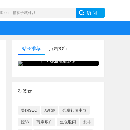
站长推荐
点击排行
IB · 盈透证券外汇交易商怎么
样？客服电话多少
标签云
美国SEC
X新添
强联转债中签
控诉
离岸账户
重仓股闪
北非