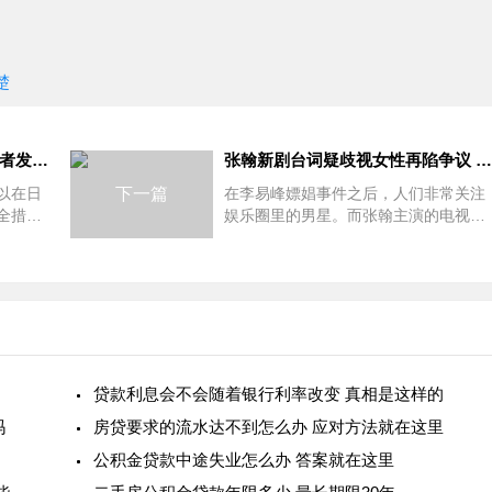
楚
长沙数十层楼体燃烧剧烈 目击者发声称浓烟升起很可怕
张翰新剧台词疑歧视女性再陷争议 网友纷纷呼吁“下架”
以在日
下一篇
在李易峰嫖娼事件之后，人们非常关注
全措
娱乐圈里的男星。而张翰主演的电视剧
长沙数
《东八区的先生们》，被指对女演员咸
烟升
猪手，引起了很大的争议！然而，现在
起火 但
张翰新剧台词疑歧视女性再陷争议，下
面
贷款利息会不会随着银行利率改变 真相是这样的
吗
房贷要求的流水达不到怎么办 应对方法就在这里
公积金贷款中途失业怎么办 答案就在这里