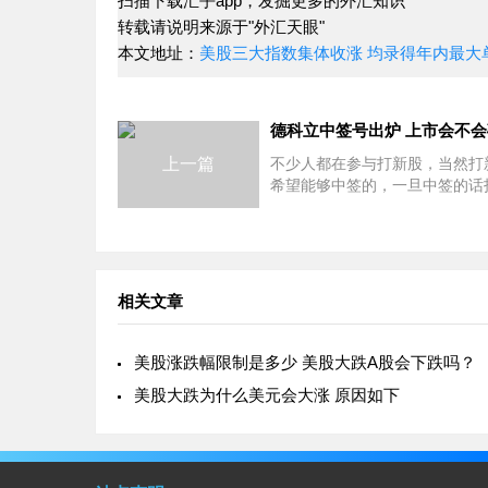
扫描下载汇乎app，发掘更多的外汇知识
转载请说明来源于"外汇天眼"
本文地址：
美股三大指数集体收涨 均录得年内最大
德科立中签号出炉 上市会不
上一篇
不少人都在参与打新股，当然打
希望能够中签的，一旦中签的话
都能够从中赚钱，所以，德科立
出炉，具体情况是怎么样的呢？
新股上市会不会破发？德科立新
德
相关文章
美股涨跌幅限制是多少 美股大跌A股会下跌吗？
美股大跌为什么美元会大涨 原因如下