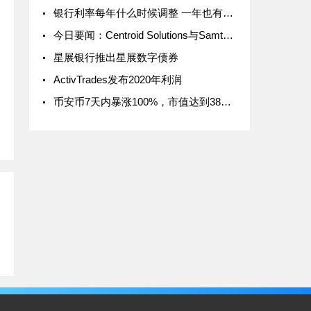
银行利率每年什么时候调整 一年也有两次调整
今日要闻：Centroid Solutions与Samtrade FX建立战略合作；金融委员会警告虚假交易商GS4 Trade；南非FSCA对Ithala Capital Investments发出警
星展银行推出星展数字债券
ActivTrades发布2020年利润
币安币7天内暴涨100%，市值达到380亿美元