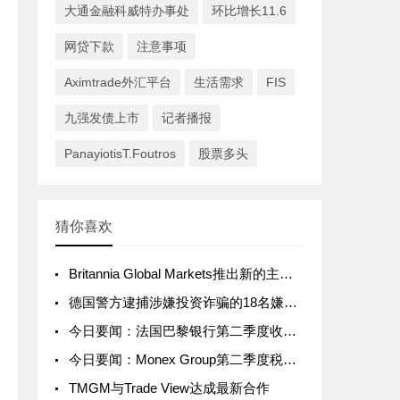
大通金融科威特办事处
环比增长11.6
网贷下款
注意事项
Aximtrade外汇平台
生活需求
FIS
九强发债上市
记者播报
PanayiotisT.Foutros
股票多头
猜你喜欢
Britannia Global Markets推出新的主经纪业务解决方案
德国警方逮捕涉嫌投资诈骗的18名嫌疑人
今日要闻：法国巴黎银行第二季度收入同比增长0.9%；马来西亚证监会对币安采取执法行动！；洲际交易所未平仓合约数量达到4800万份......
今日要闻：Monex Group第二季度税前利润同比增长238%；FMA对Synergy Capital Asset Management发出警告；新加坡交易所将向7RIDGE的基金投资2亿美元...
TMGM与Trade View达成最新合作