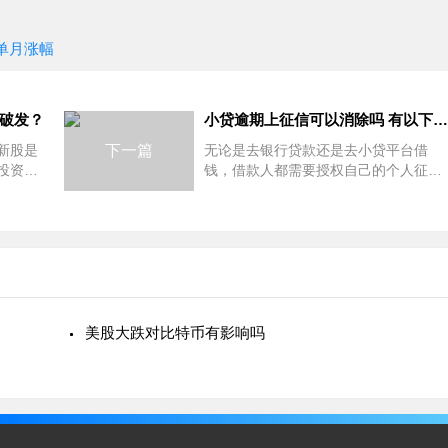
单月涨幅
会破发？
小贷逾期上征信可以消除吗 有以下两种方法处理
新股是
下一篇
无论是去银行贷款还是去小贷平台借
投资者
钱，借款人都需要授权自己的个人征信
中签号
报告，但是有些人因为逾期了所以征信
还有该
有记录，所以大家都想知道，小贷逾期
股中签
上征信可以消除吗？下面一起来看看
吧。
美股大跌对比特币有影响吗