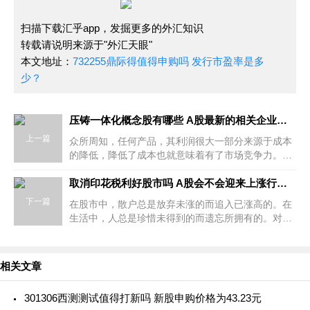
扫描下载汇乎app，发掘更多的外汇知识
转载请说明来源于"外汇天眼"
本文地址：
732255鼎际得值得申购吗 发行市盈率是多
少？
压铸一体化概念股有哪些 A股最新的相关企业一览
上一篇
众所周知，任何产品，其利润很大一部分来源于成本
的降低，降低了成本也就意味着有了市场竞争力。这
就是马斯克大力推崇一体化压铸的直接原因。那么，
压铸一体化概念股有哪些呢？我们来
取消印花税利好股市吗 A股会不会迎来上涨行情？
下一篇
在股市中，散户总是放弃未涨的而追入已涨高的。在
生活中，人总是珍惜未得到的而遗忘所拥有的。对于
一些朋友来说，取消印花税的影响是比较关注的。那
么，取消印花税利好股市吗？我们来
相关文章
301306西测测试值得打新吗 新股申购价格为43.23元