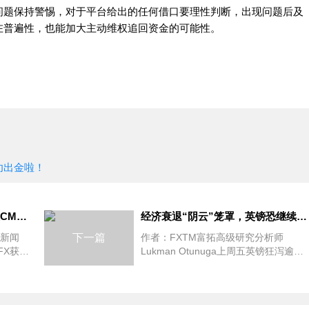
题保持警惕，对于平台给出的任何借口要理性判断，出现问题后及
在普遍性，也能加大主动维权追回资金的可能性。
功出金啦！
今日要闻：MonFX获得新加坡CMS牌照；Centroid Solutions携手Atlas Bank为客户提供一级银行流动性；FXTRADING.com与Arbidyne Capital Pty L
经济衰退“阴云”笼罩，英镑恐继续下行
要新闻
下一篇
作者：FXTM富拓高级研究分析师
FX获得
Lukman Otunuga上周五英镑狂泻逾
ions
200点，引发市场关注。由于零售销售
级银行流
快速下滑、消费者信心暴跌，英镑遭遇
yne
大规模抛售。新的一周开始，英镑依然
面临严峻