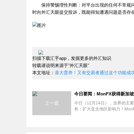
保持警惕理性判断：对平台出现的任何不常规问
时向外汇天眼提交投诉，既能得知遭遇问题是否存
扫描下载汇乎app，发掘更多的外汇知识
转载请说明来源于"外汇天眼"
本文地址：
喜大普奔！又有交易者通过这个功能成
上一篇
今日（12月14日），业界的主
有：扩大亚太地区影响力！Mon
新加坡CMS牌照；Centroid Solut
携手Atlas Bank为客户提供一
动性；FXTRADING.com与Arbid
Capital Pty