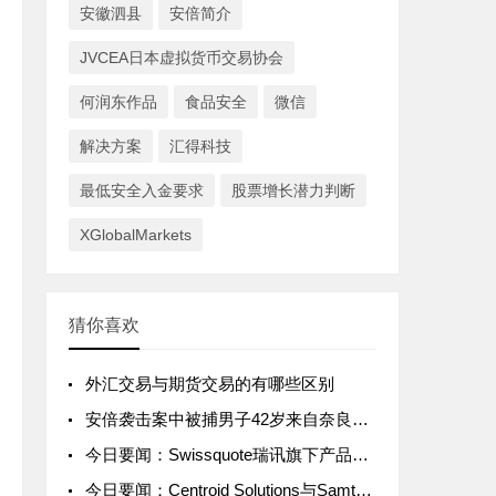
安徽泗县
安倍简介
JVCEA日本虚拟货币交易协会
何润东作品
食品安全
微信
解决方案
汇得科技
最低安全入金要求
股票增长潜力判断
XGlobalMarkets
猜你喜欢
外汇交易与期货交易的有哪些区别
安倍袭击案中被捕男子42岁来自奈良县 该男子为什么要杀他？
今日要闻：Swissquote瑞讯旗下产品Yuh推出碎股交易功能；ASIC取消Future Asset Management International的AFS牌照；GO Markets推出新经纪商品
今日要闻：Centroid Solutions与Samtrade FX建立战略合作；金融委员会警告虚假交易商GS4 Trade；南非FSCA对Ithala Capital Investments发出警