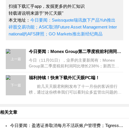
扫描下载汇乎app，发掘更多的外汇知识
转载请说明来源于"外汇天眼"
本文地址：
今日要闻：Swissquote瑞讯旗下产品Yuh推出
碎股交易功能；ASIC取消Future Asset Management Inter
national的AFS牌照；GO Markets推出新经纪商品
今日要闻：Monex Group第二季度税前利润同比增长238%；FMA对Synergy Capital Asset Management发出警告；新加坡交易所将向7RIDGE的基金投资2亿美元...
上一篇
今日（11月01日），业界的主要新闻有：Monex
Group第二季度税前利润同比增长238%；新西兰
FMA对Synergy Capital Asset Management发出警
告；新加坡交易所将向7RIDGE的基金投资2亿美元...
福利持续！快来下载外汇天眼PC端！
下一篇
前几天天眼君刚刚发布了十一月份的客诉排行
榜，通过这份榜单我们可以看到众多监管出问题的平
台榜上有名，就是因为投资者们听信了黑平台的背
书，以为他们能拿出正经的监管号就
相关文章
今日要闻：盈透证券取消每月不活跃账户管理费；Tigress Fi