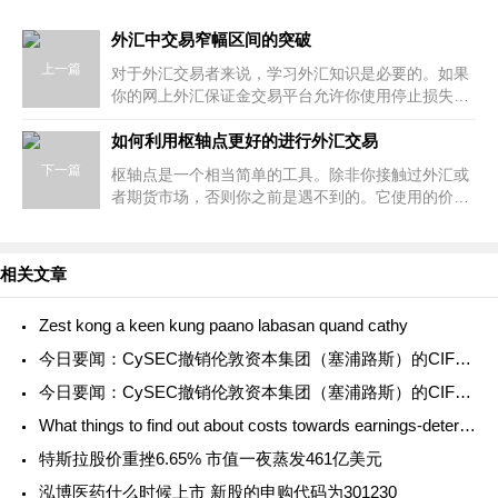
外汇中交易窄幅区间的突破
上一篇
对于外汇交易者来说，学习外汇知识是必要的。如果
你的网上外汇保证金交易平台允许你使用停止损失的
订单开设新的仓库，你可能会得到坐在市场上的机
会。也就是说，在区间外利用自己
如何利用枢轴点更好的进行外汇交易
下一篇
枢轴点是一个相当简单的工具。除非你接触过外汇或
者期货市场，否则你之前是遇不到的。它使用的价格
容易计算，多年来一直是场内交易者和机构外汇交易
者青睐的粗略参考。因此，学习
相关文章
Zest kong a keen kung paano labasan quand cathy
今日要闻：CySEC撤销伦敦资本集团（塞浦路斯）的CIF牌照；TMGM与意大利传奇门将吉安路易吉·布冯合作；Britannia Global Markets推出新的主经纪业务解决方案....
今日要闻：CySEC撤销伦敦资本集团（塞浦路斯）的CIF牌照；TMGM与意大利传奇门将吉安路易吉·布冯合作；Britannia Global Markets推出新的主经纪业务解决方案....
What things to find out about costs towards earnings-determined installment preparations
特斯拉股价重挫6.65% 市值一夜蒸发461亿美元
泓博医药什么时候上市 新股的申购代码为301230