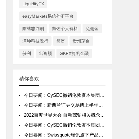
LiquidityFX
easyMarkets易信外汇平台
陈继志判刑
向佐个人资料
免佣金
满坤科技发行
简历
贵州茅台
获利
出资额
GKFX捷凯金融
猜你喜欢
今日要闻：CySEC撤销伦敦资本集团（塞浦路斯）的CIF牌照；TMGM与意大利传奇门将吉安路易吉·布冯合作；Britannia Global Markets推出新的主经纪业务解决方案....
今日要闻：新西兰证券交易所上半年净利润同比下降16%；eToro与英国阿斯顿维拉足球俱乐部签署赞助协议；FCA对ICM Capetal、www.longleafmanagement.co.uk和Int
2022百度世界大会 自动驾驶相关概念股一览
今日要闻：CySEC撤销伦敦资本集团（塞浦路斯）的CIF牌照；TMGM与意大利传奇门将吉安路易吉·布冯合作；Britannia Global Markets推出新的主经纪业务解决方案....
今日要闻：Swissquote瑞讯旗下产品Yuh推出碎股交易功能；ASIC取消Future Asset Management International的AFS牌照；GO Markets推出新经纪商品