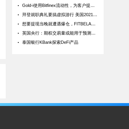
Gold-i使用Bitfinex流动性，为客户提供数字代币交易服务
拜登就职典礼要搞虚拟游行 美国2021新总统上任具体哪一天？
想要提现当晚就遭遇爆仓，FITBELA这盘棋下的真“妙”
英国央行：期权交易量或能用于预测外汇市场的波动
泰国银行KBank探索DeFi产品