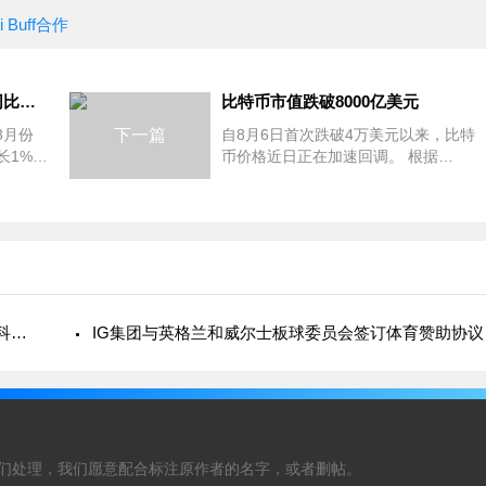
Buff合作
CLS集团报告8月外汇交易量同比增长1%
比特币市值跌破8000亿美元
8月份
下一篇
自8月6日首次跌破4万美元以来，比特
长1%，
币价格近日正在加速回调。 根据
环比下降
Coinmarketcap的数据，比特币市值前
不久跌破8000亿美元。然而，比特币在
加密市场的主导地位在过去24小时
今日要闻：FCA责令EverFX停止差价合约；莫斯科交易所新增2
IG集团与英格兰和威尔士板球委员会签订体育赞助协议
们处理，我们愿意配合标注原作者的名字，或者删帖。