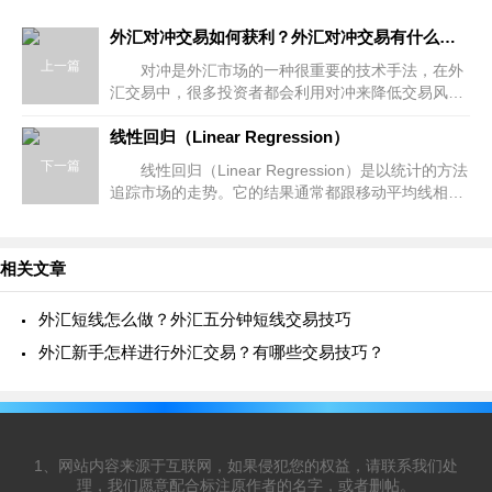
外汇对冲交易如何获利？外汇对冲交易有什么技巧?
上一篇
对冲是外汇市场的一种很重要的技术手法，在外
汇交易中，很多投资者都会利用对冲来降低交易风
险，甚至是达到盈利的目的。 外汇对冲交易如何
获利？ 多数外汇交易者使用对
线性回归（Linear Regression）
下一篇
线性回归（Linear Regression）是以统计的方法
追踪市场的走势。它的结果通常都跟移动平均线相
似。但与移动平均线不同的是，线性回归的延迟比较
小，对价格的变化也比较敏感。
相关文章
外汇短线怎么做？外汇五分钟短线交易技巧
外汇新手怎样进行外汇交易？有哪些交易技巧？
1、网站内容来源于互联网，如果侵犯您的权益，请联系我们处
理，我们愿意配合标注原作者的名字，或者删帖。