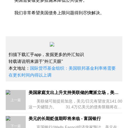
美国需要做更多措施来降低公共债务。
我们非常希望美国债务上限问题得到尽快解决。
扫描下载汇乎app，发掘更多的外汇知识
转载请说明来源于"外汇天眼"
本文地址：
国际货币基金组织：美国联邦基金利率将需要
在更长时间内得以上调
美国家庭支出上升支持美联储的鹰派立场，美元/日元看向141.00
上一篇
美联储可能提前加息，美元/日元有望攻克141.00
这一关键阻力。 31.4万亿美元的债务限额将在两
年内上调，市场对美国经济违约的担忧已经开始回
美元的长期贬值期即将来临 - 富国银行
落。 投资者正在
下一篇
富国银行(Wells Fargo)经济学家预计，美元在