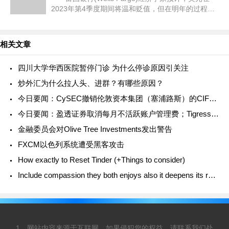
2023年第4季度期间将温和贬值，但在明年的过程中
会加快步伐。 美元短期内可能会相对稳定
美元在短期内可能会相对稳定，因
相关文章
四川大学华西医院暂停门诊 为什么停诊原因引关注
炒外汇为什么拉人头、进群？有哪些原因？
今日要闻：CySEC撤销伦敦资本集团（塞浦路斯）的CIF牌照；TMGM与意大利传奇门将吉安路易吉·布冯合作；Britannia Global Markets推出新的主经纪业务解决方案....
今日要闻：盈透证券取消每月不活跃账户管理费；Tigress Financial Partners成为纽交所会员，StoneX表示祝贺；扩大加密产品范围！Swissquote新增Polkadot供客户交
金融委员会对Olive Tree Investments发出警告
FXCM以色列系统遭受黑客攻击
How exactly to Reset Tinder (+Things to consider)
Include compassion they both enjoys also it deepens its relationship mentally and you will spiritual
1、网站内容来源于互联网，如果侵犯您的权益，请联系我们处