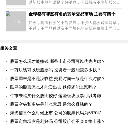
以新股中签的话是个好消息，今日就有不少新股公布
中签结果，联特科技就是其中之一，那么，联特科技
中签号出炉，那么上市时间是什么时候
全球都有哪些有名的翡翠交易市场 主要有四个
下一篇
如今，随着社会的不断发展，不少人都会购买翡翠，
不过，不同品种以及不同颜色的翡翠在价值上面会有
很大的差异。现在，很多人都是通过翡翠市场来购买
翡翠的。那么全球都有哪些有名的翡
相关文章
股票怎么玩才能赚钱 哪些上市公司可以优先考虑？
一万块钱可以玩股票吗 投资者一般能赚多少钱？
股票周末是不是没收益 交易时间一般是什么时候？
跌停的股票怎么才能卖出去 跌停还能上涨吗？
牛市来临买什么股比较好 这些板块股票可以考虑
股票空头和多头是什么意思 是怎么赚钱的？
海光信息什么时候上市 公司的股票代码为687041
股票定向增发是利好吗 公司股价会不会直接上涨？